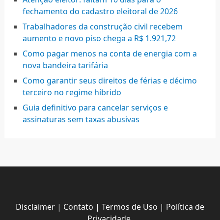
fechamento do cadastro eleitoral de 2026
Trabalhadores da construção civil recebem
aumento e novo piso chega a R$ 1.921,72
Como pagar menos na conta de energia com a
nova bandeira tarifária
Como garantir seus direitos de férias e décimo
terceiro no regime híbrido
Guia definitivo para cancelar serviços e
assinaturas sem taxas abusivas
Disclaimer
|
Contato
|
Termos de Uso
|
Política de
Privacidade