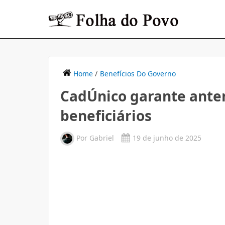
Home
/
Benefícios Do Governo
CadÚnico garante anten
beneficiários
Por
Gabriel
19 de junho de 2025