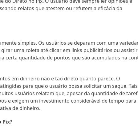
e do Direto no Pix. O usuário deve sempre ler opiniões e
buscando relatos que atestem ou refutem a eficácia da
ivamente simples. Os usuários se deparam com uma varieda
girar uma roleta até clicar em links publicitários ou assistir
uma certa quantidade de pontos que são acumulados na con
ntos em dinheiro não é tão direto quanto parece. O
atingidas para que o usuário possa solicitar um saque. Tais
muitos usuários relatam que, apesar da quantidade de tare
ixos e exigem um investimento considerável de tempo para
tiva de dinheiro.
o Pix?