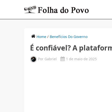
Home
/
Benefícios Do Governo
É confiável? A plataf
Por
Gabriel
1 de maio de 2025