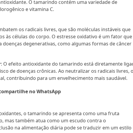
 antioxidante. O tamarindo contém uma variedade de
clorogênico e vitamina C.
mbatem os radicais livres, que são moléculas instáveis que
s às células do corpo. O estresse oxidativo é um fator que
 a doenças degenerativas, como algumas formas de câncer
r
: O efeito antioxidante do tamarindo está diretamente lig
sco de doenças crônicas. Ao neutralizar os radicais livres, 
al, contribuindo para um envelhecimento mais saudável.
compartilhe no WhatsApp
ioxidantes, o tamarindo se apresenta como uma fruta
ino, mas também atua como um escudo contra o
clusão na alimentação diária pode se traduzir em um estilo