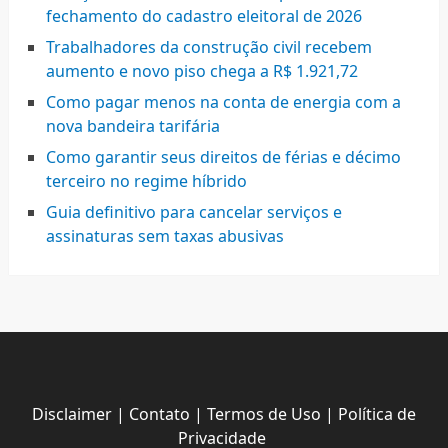
fechamento do cadastro eleitoral de 2026
Trabalhadores da construção civil recebem
aumento e novo piso chega a R$ 1.921,72
Como pagar menos na conta de energia com a
nova bandeira tarifária
Como garantir seus direitos de férias e décimo
terceiro no regime híbrido
Guia definitivo para cancelar serviços e
assinaturas sem taxas abusivas
Disclaimer
|
Contato
|
Termos de Uso
|
Política de
Privacidade